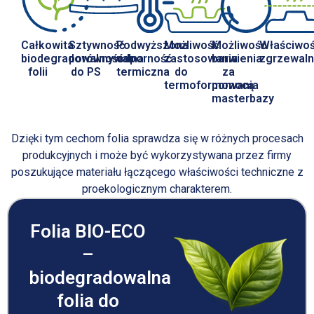
Całkowita
Sztywność
Podwyższona
Możliwość
Możliwość
Właściwoś
biodegradowalność
porównywalna
odporność
zastosowania
barwienia
zgrzewal
folii
do PS
termiczna
do
za
termoformowania
pomocą
masterbazy
Dzięki tym cechom folia sprawdza się w różnych procesach
produkcyjnych i może być wykorzystywana przez firmy
poszukujące materiału łączącego właściwości techniczne z
proekologicznym charakterem.
Folia BIO-ECO
–
biodegradowalna
folia do