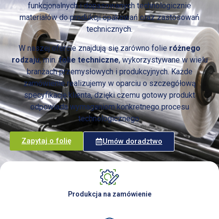
funkcjonalnych i dopasowanych technologicznie
materiałów do produkcji opakowań oraz zastosowań
technicznych.
W naszej ofercie znajdują się zarówno folie
różnego
rodzaju
, min.
folie techniczne
, wykorzystywane w wielu
branżach przemysłowych i produkcyjnych. Każde
zamówienie realizujemy w oparciu o szczegółową
specyfikację klienta, dzięki czemu gotowy produkt
odpowiada wymaganiom konkretnego procesu
technologicznego.
Zapytaj o folię
Umów doradztwo
Produkcja na zamówienie