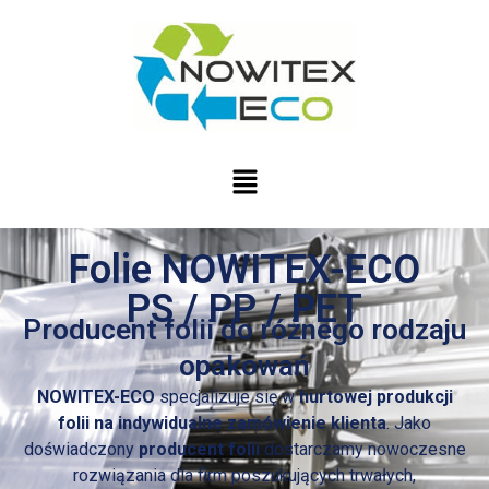
Folie NOWITEX-ECO
PS / PP / PET
Producent folii do różnego rodzaju
opakowań
NOWITEX-ECO
specjalizuje się w
hurtowej produkcji
folii na indywidualne zamówienie klienta
. Jako
doświadczony
producent folii
dostarczamy nowoczesne
rozwiązania dla firm poszukujących trwałych,