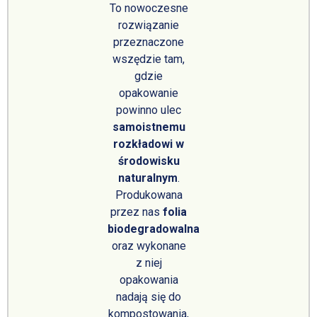
To nowoczesne
rozwiązanie
przeznaczone
wszędzie tam,
gdzie
opakowanie
powinno ulec
samoistnemu
rozkładowi w
środowisku
naturalnym
.
Produkowana
przez nas
folia
biodegradowalna
oraz wykonane
z niej
opakowania
nadają się do
kompostowania,